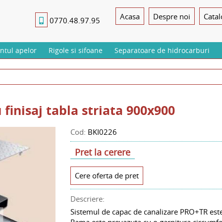
Acasa
Despre noi
Cata
0770.48.97.95
tul apelor
Rigole si sifoane
Separatoare de hidrocarburi
 finisaj tabla striata 900x900
Cod:
BKI0226
Pret la cerere
Cere oferta de pret
Descriere:
Sistemul de capac de canalizare PRO+TR este f
Rama este prevazuta cu o garnitura circumfere