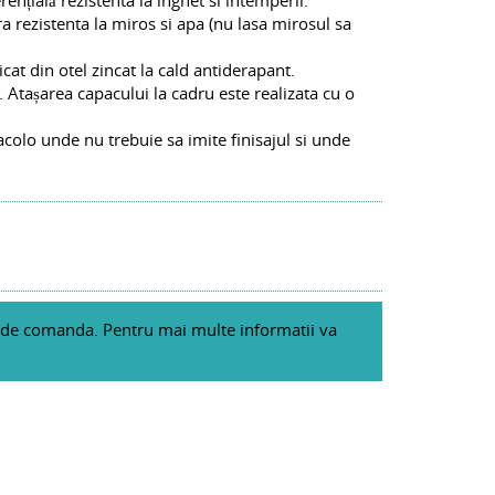
rezistenta la miros si apa (nu lasa mirosul sa
icat din otel zincat la cald antiderapant.
. Atașarea capacului la cadru este realizata cu o
acolo unde nu trebuie sa imite finisajul si unde
 de comanda. Pentru mai multe informatii va