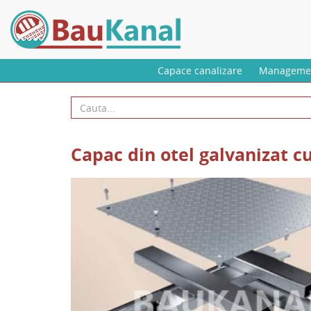
Skip
to
main
content
Capace canalizare
Managemen
Capac din otel galvanizat cu