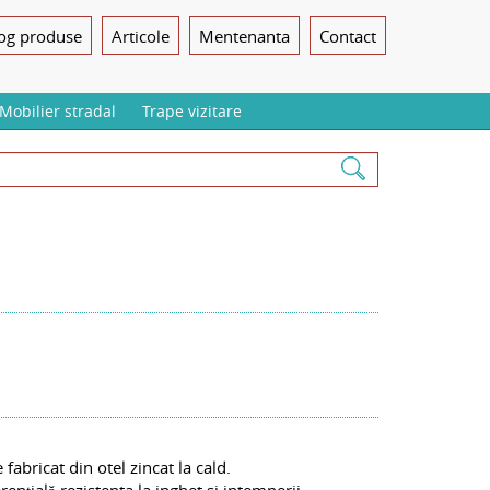
log produse
Articole
Mentenanta
Contact
Mobilier stradal
Trape vizitare
abricat din otel zincat la cald.
nțială rezistenta la inghet si intemperii.