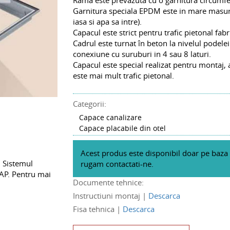
Garnitura speciala EPDM este in mare masura 
iasa si apa sa intre).
Capacul este strict pentru trafic pietonal fabr
Cadrul este turnat în beton la nivelul podelei
conexiune cu suruburi in 4 sau 8 laturi.
Capacul este special realizat pentru montaj, 
este mai mult trafic pietonal.
Categorii:
Capace canalizare
Capace placabile din otel
Acest produs este disponibil doar pe baza
n Sistemul
rugam contactati-ne.
CAP. Pentru mai
Documente tehnice:
Instructiuni montaj |
Descarca
Fisa tehnica |
Descarca