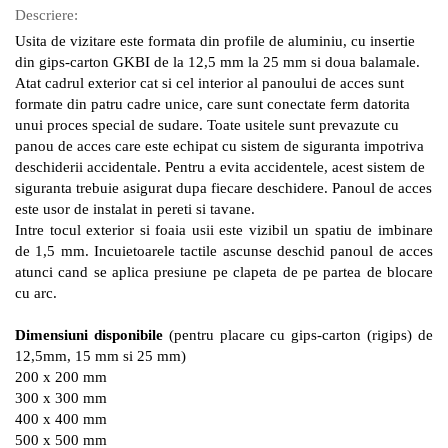
Descriere:
Usita de vizitare este formata din profile de aluminiu, cu insertie
din gips-carton GKBI de la 12,5 mm la 25 mm si doua balamale.
Atat cadrul exterior cat si cel interior al panoului de acces sunt
formate din patru cadre unice, care sunt conectate ferm datorita
unui proces special de sudare. Toate usitele sunt prevazute cu
panou de acces care este echipat cu sistem de siguranta impotriva
deschiderii accidentale. Pentru a evita accidentele, acest sistem de
siguranta trebuie asigurat dupa fiecare deschidere. Panoul de acces
este usor de instalat in pereti si tavane.
Intre tocul exterior si foaia usii este vizibil un spatiu de imbinare
de 1,5 mm. Incuietoarele tactile ascunse deschid panoul de acces
atunci cand se aplica presiune pe clapeta de pe partea de blocare
cu arc.
Dimensiuni disponibile
(pentru placare cu gips-carton (rigips) de
12,5mm, 15 mm si 25 mm)
200 x 200 mm
300 x 300 mm
400 x 400 mm
500 x 500 mm