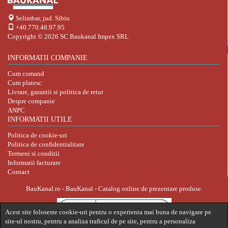
Selimbar, jud. Sibiu
+40.770.48.97.95
Copyright © 2026
SC Baukanal Impex SRL
INFORMATII COMPANIE
Cum comand
Cum platesc
Livrare, garantii si politica de retur
Despre companie
ANPC
INFORMATII UTILE
Politica de cookie-uri
Politica de confidentialitate
Termeni si conditii
Informatii facturare
Contact
BauKanal.ro - BauKanal - Catalog online de prezentare produse.
Acest site foloseste cookie-uri pentru o experienta mai buna de navigare pe
site-ul nostru, pentru a analiza traficul de pe site, pentru a personaliza