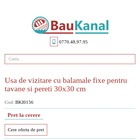
Skip
to
main
content
0770.48.97.95
Usa de vizitare cu balamale fixe pentru
tavane si pereti 30x30 cm
Cod:
BKI0156
Pret la cerere
Cere oferta de pret