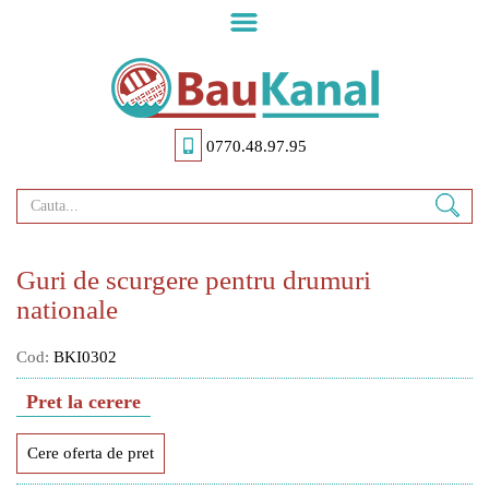
Skip
to
main
content
0770.48.97.95
Guri de scurgere pentru drumuri
nationale
Cod:
BKI0302
Pret la cerere
Cere oferta de pret