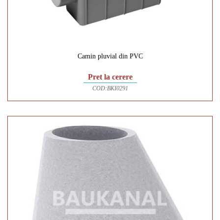
Camin pluvial din PVC
Pret la cerere
COD:
BKI0291