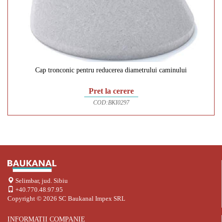
Cap tronconic pentru reducerea diametrului caminului
Pret la cerere
COD:
BKI0297
Selimbar, jud. Sibiu
+40.770.48.97.95
Copyright © 2026
SC Baukanal Impex SRL
INFORMATII COMPANIE