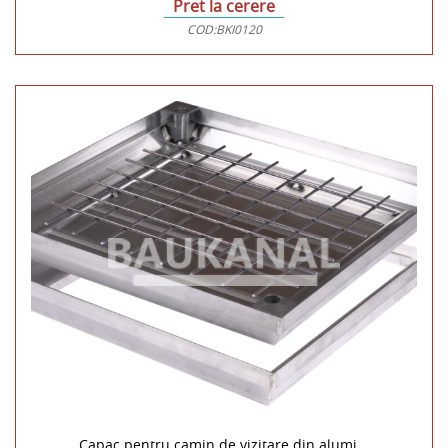
Pret la cerere
COD:
BKI0120
Capac pentru camin de vizitare din alumi...